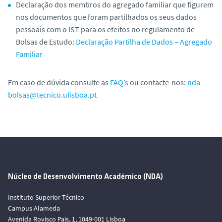
Declaração dos membros do agregado familiar que figurem
nos documentos que foram partilhados os seus dados
pessoais com o IST para os efeitos no regulamento de
Bolsas de Estudo:
Declaração Partilha de Dados – Agregado
Familiar
Em caso de dúvida consulte as
FAQ’s
ou contacte-nos:
nda-
bolsas@tecnico.ulisboa.pt
Núcleo de Desenvolvimento Académico (NDA)
Instituto Superior Técnico
Campus Alameda
Avenida Rovisco Pais, 1, 1049-001 Lisboa