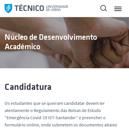
S
a
l
t
a
Núcleo de Desenvolvimento
r
Académico
p
a
r
a
o
c
Candidatura
o
n
Os estudantes que se queiram candidatar devem ler
t
atentamente o Regulamento das Bolsas de Estudo
e
“Emergência Covid-19 IST-Santander” e preencher o
ú
formulário online, onde submetem os documentos abaixo
d