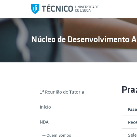
S
a
l
t
a
Núcleo de Desenvolvimento 
r
p
a
r
a
o
c
Pra
1ª Reunião de Tutoria
o
n
Início
Fase
t
e
NDA
Rece
ú
d
Sele
Quem Somos