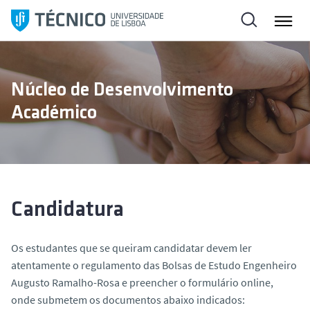
S
a
l
t
a
Núcleo de Desenvolvimento
r
Académico
p
a
r
a
o
c
Candidatura
o
n
Os estudantes que se queiram candidatar devem ler
t
atentamente o regulamento das Bolsas de Estudo Engenheiro
e
Augusto Ramalho-Rosa e preencher o formulário online,
ú
onde submetem os documentos abaixo indicados:
d