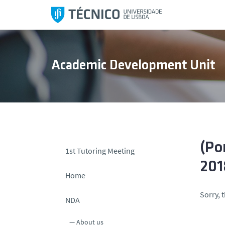
S
k
i
p
t
Academic Development Unit
o
c
o
n
t
e
n
(Po
1st Tutoring Meeting
t
201
Home
Sorry, t
NDA
About us