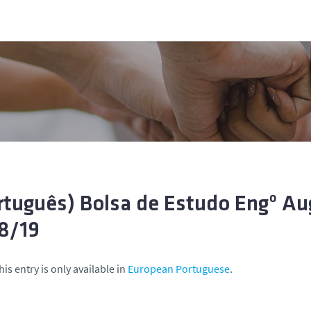
rtuguês) Bolsa de Estudo Engº 
8/19
his entry is only available in
European Portuguese
.