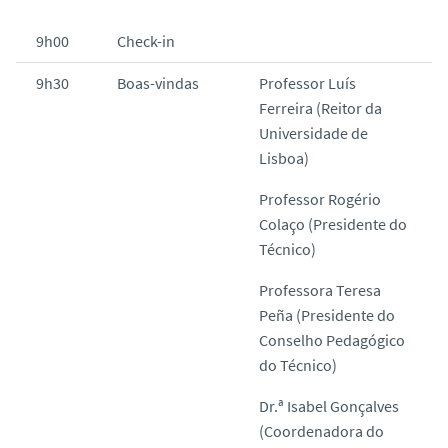
o
9h00
Check-in
9h30
Boas-vindas
Professor Luís
Ferreira (Reitor da
Universidade de
Lisboa)
Professor Rogério
Colaço (Presidente do
Técnico)
Professora Teresa
Peña (Presidente do
Conselho Pedagógico
do Técnico)
Dr.ª Isabel Gonçalves
(Coordenadora do