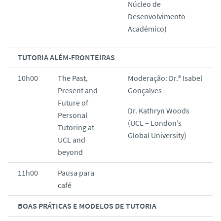
Núcleo de
Desenvolvimento
Académico)
TUTORIA ALÉM-FRONTEIRAS
10h00
The Past,
Moderação: Dr.ª Isabel
Present and
Gonçalves
Future of
Dr. Kathryn Woods
Personal
(UCL – London’s
Tutoring at
Global University)
UCL and
beyond
11h00
Pausa para
café
BOAS PRÁTICAS E MODELOS DE TUTORIA