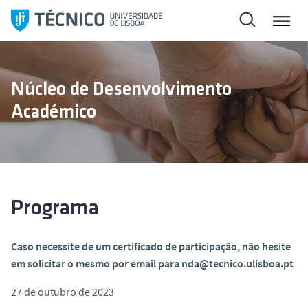
S
a
l
t
a
Núcleo de Desenvolvimento
r
Académico
p
a
r
a
o
c
Programa
o
n
Caso necessite de um certificado de participação, não hesite
t
em solicitar o mesmo por email para nda@tecnico.ulisboa.pt
e
ú
27 de outubro de 2023
d