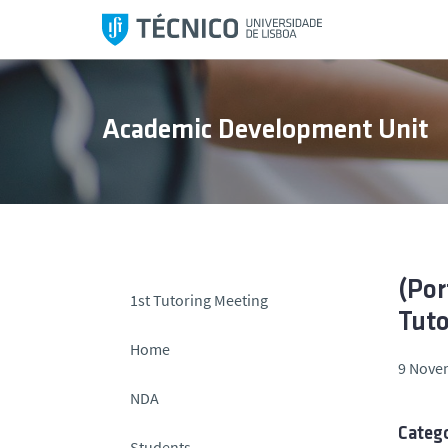
S
k
i
p
t
Academic Development Unit
o
c
o
n
t
e
n
(Por
1st Tutoring Meeting
t
Tut
Home
9 Nove
NDA
Catego
Students