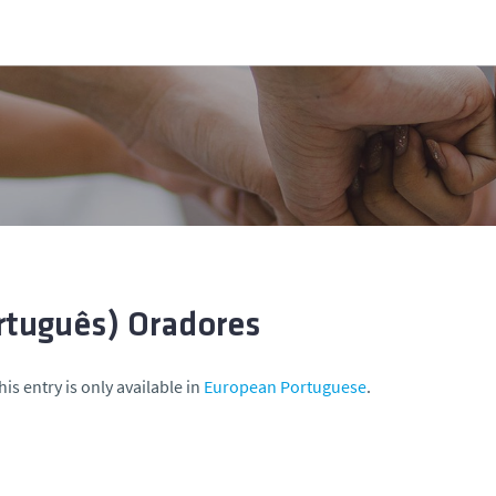
rtuguês) Oradores
his entry is only available in
European Portuguese
.