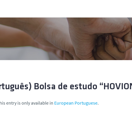
rtuguês) Bolsa de estudo “HOVIO
his entry is only available in
European Portuguese
.