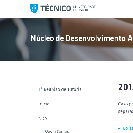
S
a
l
t
a
Núcleo de Desenvolvimento 
r
p
a
r
a
o
c
201
1ª Reunião de Tutoria
o
n
Início
Caso pr
t
separa
e
NDA
ú
Bols
d
Quem Somos