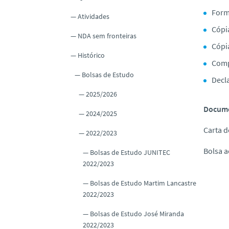
o
Form
Atividades
Cópi
NDA sem fronteiras
Cópia
Histórico
Comp
Bolsas de Estudo
Decl
2025/2026
Docume
2024/2025
Carta 
2022/2023
Bolsa a
Bolsas de Estudo JUNITEC
2022/2023
Bolsas de Estudo Martim Lancastre
2022/2023
Bolsas de Estudo José Miranda
2022/2023