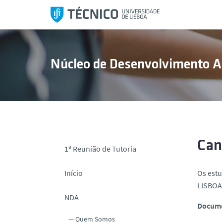
S
a
l
t
a
Núcleo de Desenvolvimento 
r
p
a
r
a
o
c
Can
1ª Reunião de Tutoria
o
n
Início
Os est
t
LISBOA
e
NDA
ú
Docume
d
Quem Somos