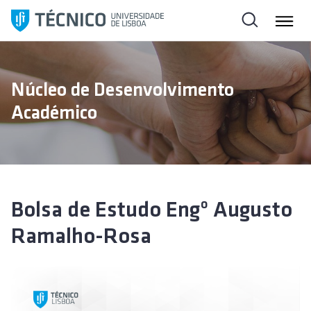
S
a
l
t
a
Núcleo de Desenvolvimento
r
Académico
p
a
r
a
o
c
Bolsa de Estudo Engº Augusto
o
Ramalho-Rosa
n
t
e
ú
d