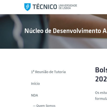
S
a
l
t
a
Núcleo de Desenvolvimento 
r
p
a
r
a
o
c
Bol
1ª Reunião de Tutoria
o
202
n
Início
t
e
Os estu
NDA
ú
formul
d
Quem Somos