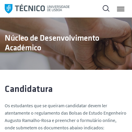
S
a
l
t
a
Núcleo de Desenvolvimento
r
Académico
p
a
r
a
o
c
Candidatura
o
n
Os estudantes que se queiram candidatar devem ler
t
atentamente o regulamento das Bolsas de Estudo Engenheiro
e
Augusto Ramalho-Rosa e preencher o formulário online,
ú
onde submetem os documentos abaixo indicados:
d