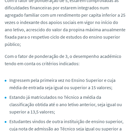
Com o fator de ponderação de 5, estarem comprovadas as
o
dificuldades financeiras por estarem integrados num
agregado familiar com um rendimento per capita inferior a 25
vezes o indexante dos apoios sociais em vigor no início do
ano letivo, acrescido do valor da propina máxima anualmente
fixada para o respetivo ciclo de estudos do ensino superior
público;
Com o fator de ponderação de 3, o desempenho académico
tendo em conta os critérios indicados:
Ingressem pela primeira vez no Ensino Superior e cuja
média de entrada seja igual ou superior a 15 valores;
Estando já matriculados no Técnico a média da
classificação obtida até o ano letivo anterior, seja igual ou
superior a 13,5 valores;
Estudantes vindos de outra instituição de ensino superior,
cuja nota de admissão ao Técnico seja igual ou superior a