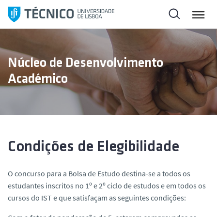
S
a
l
t
a
Núcleo de Desenvolvimento
r
Académico
p
a
r
a
o
c
Condições de Elegibilidade
o
n
O concurso para a Bolsa de Estudo destina-se a todos os
t
estudantes inscritos no 1º e 2º ciclo de estudos e em todos os
e
cursos do IST e que satisfaçam as seguintes condições:
ú
d