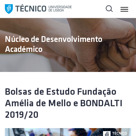
S
a
l
t
a
Núcleo de Desenvolvimento
r
Académico
p
a
r
a
o
c
Bolsas de Estudo Fundação
o
Amélia de Mello e BONDALTI
n
t
2019/20
e
ú
d