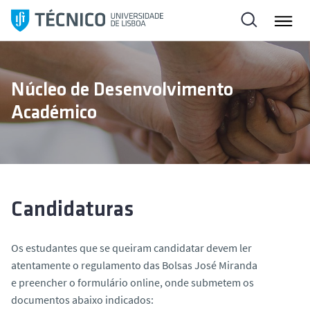
S
a
l
t
a
Núcleo de Desenvolvimento
r
Académico
p
a
r
a
o
c
Candidaturas
o
n
Os estudantes que se queiram candidatar devem ler
t
atentamente o regulamento das Bolsas José Miranda
e
e preencher o formulário online, onde submetem os
ú
documentos abaixo indicados:
d