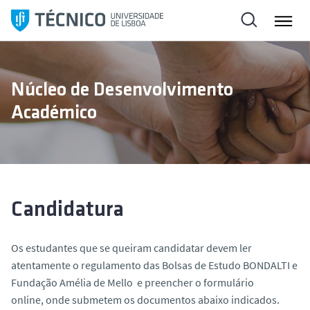
S
a
l
t
a
Núcleo de Desenvolvimento
r
Académico
p
a
r
a
o
c
Candidatura
o
n
Os estudantes que se queiram candidatar devem ler
t
atentamente o regulamento das Bolsas de Estudo BONDALTI e
e
Fundação Amélia de Mello e preencher o formulário
ú
online, onde submetem os documentos abaixo indicados.
d