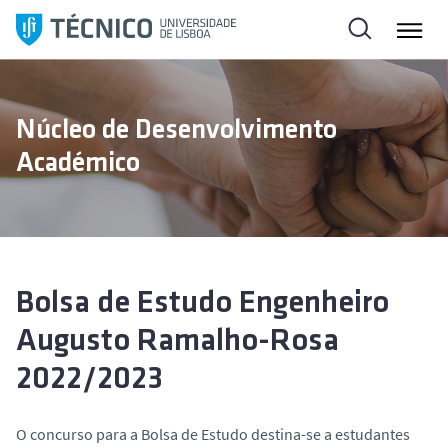
S
a
l
t
a
Núcleo de Desenvolvimento
r
Académico
p
a
r
a
o
c
Bolsa de Estudo Engenheiro
o
Augusto Ramalho-Rosa
n
t
2022/2023
e
ú
O concurso para a Bolsa de Estudo destina-se a estudantes
d