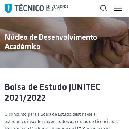
S
a
l
t
a
Núcleo de Desenvolvimento
r
Académico
p
a
r
a
o
c
Bolsa de Estudo JUNITEC
o
2021/2022
n
t
e
O concurso para a Bolsa de Estudo destina-se a
ú
estudantes inscritos/as em todos os cursos de Licenciatura,
d
Mestrado ou Mestrado Integrado do IST. Consulta mais