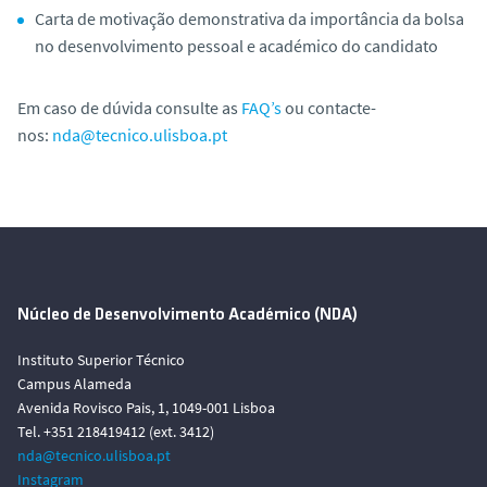
Carta de motivação demonstrativa da importância da bolsa
no desenvolvimento pessoal e académico do candidato
Em caso de dúvida consulte as
FAQ’s
ou contacte-
nos:
nda@tecnico.ulisboa.pt
Núcleo de Desenvolvimento Académico (NDA)
Instituto Superior Técnico
Campus Alameda
Avenida Rovisco Pais, 1, 1049-001 Lisboa
Tel. +351 218419412 (ext. 3412)
nda@tecnico.ulisboa.pt
Instagram