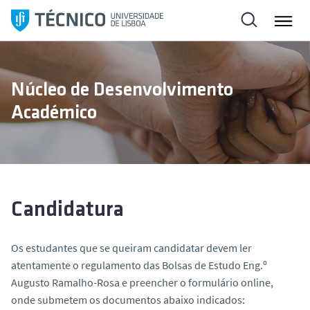
S
a
l
t
a
Núcleo de Desenvolvimento
r
Académico
p
a
r
a
o
c
Candidatura
o
n
Os estudantes que se queiram candidatar devem ler
t
atentamente o regulamento das Bolsas de Estudo Eng.º
e
Augusto Ramalho-Rosa e preencher o formulário online,
ú
onde submetem os documentos abaixo indicados:
d