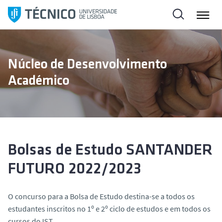
S
a
l
t
a
Núcleo de Desenvolvimento
r
Académico
p
a
r
a
o
c
Bolsas de Estudo SANTANDER
o
FUTURO 2022/2023
n
t
e
O concurso para a Bolsa de Estudo destina-se a todos os
ú
estudantes inscritos no 1º e 2º ciclo de estudos e em todos os
d
cursos do IST.