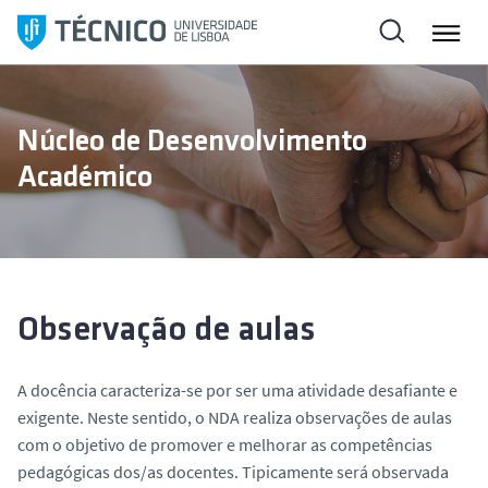
S
a
l
t
a
Núcleo de Desenvolvimento
r
Académico
p
a
r
a
o
c
Observação de aulas
o
n
A docência caracteriza-se por ser uma atividade desafiante e
t
exigente. Neste sentido, o NDA realiza observações de aulas
e
com o objetivo de promover e melhorar as competências
ú
pedagógicas dos/as docentes. Tipicamente será observada
d