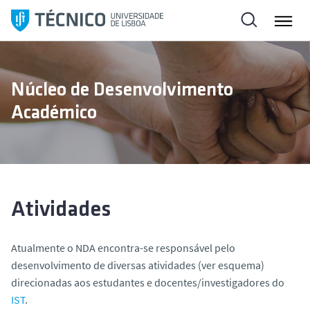
S
a
l
t
a
Núcleo de Desenvolvimento
r
Académico
p
a
r
a
o
c
Atividades
o
n
Atualmente o NDA encontra-se responsável pelo
t
desenvolvimento de diversas atividades (ver esquema)
e
direcionadas aos estudantes e docentes/investigadores do
ú
IST
.
d