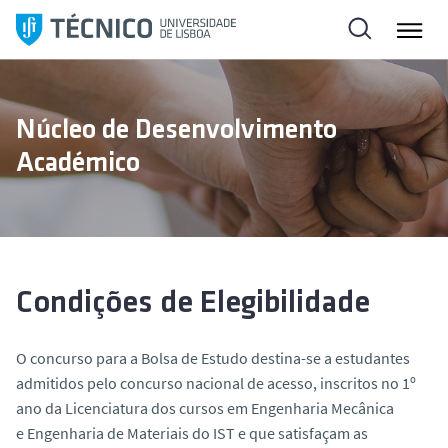
S
a
l
t
a
Núcleo de Desenvolvimento
r
Académico
p
a
r
a
o
c
Condições de Elegibilidade
o
n
O concurso para a Bolsa de Estudo destina-se a estudantes
t
admitidos pelo concurso nacional de acesso, inscritos no 1º
e
ano da Licenciatura dos cursos em Engenharia Mecânica
ú
e Engenharia de Materiais do IST e que satisfaçam as
d