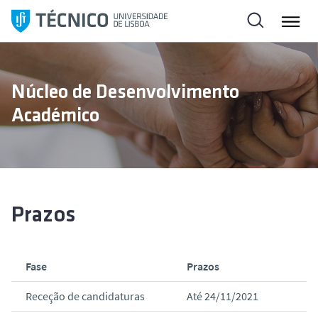
S
a
l
t
a
Núcleo de Desenvolvimento
r
Académico
p
a
r
a
o
c
Prazos
o
n
t
Fase
Prazos
e
ú
Receção de candidaturas
Até 24/11/2021
d