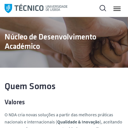
S
a
l
t
a
Núcleo de Desenvolvimento
r
Académico
p
a
r
a
o
c
Quem Somos
o
n
Valores
t
e
O NDA cria novas soluções a partir das melhores práticas
ú
nacionais e internacionais (
Qualidade & Inovação
), aceitando
d