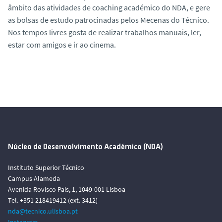
âmbito das atividades de coaching académico do NDA, e gere
as bolsas de estudo patrocinadas pelos Mecenas do Técnico.
Nos tempos livres gosta de realizar trabalhos manuais, ler,
estar com amigos e ir ao cinema.
Núcleo de Desenvolvimento Académico (NDA)
Instituto Superior Técnico
Campus Alameda
Avenida Rovisco Pais, 1, 1049-001 Lisboa
Tel. +351 218419412 (ext. 3412)
nda@tecnico.ulisboa.pt