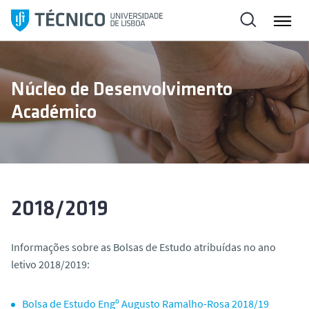
S
a
l
t
a
Núcleo de Desenvolvimento
r
Académico
p
a
r
a
o
c
2018/2019
o
n
Informações sobre as Bolsas de Estudo atribuídas no ano
t
letivo 2018/2019:
e
ú
d
Bolsa de Estudo Engº Augusto Ramalho-Rosa 2018/19