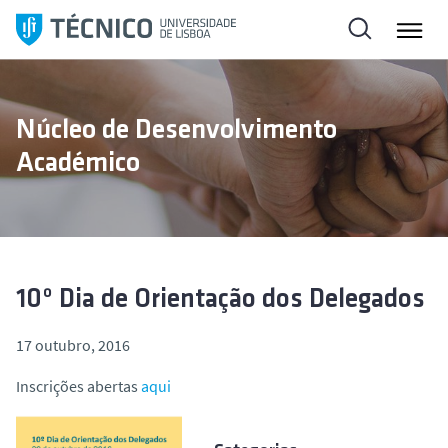
S
a
l
t
a
Núcleo de Desenvolvimento
r
Académico
p
a
r
a
o
c
10º Dia de Orientação dos Delegados
o
n
17 outubro, 2016
t
Inscrições abertas
aqui
e
ú
d